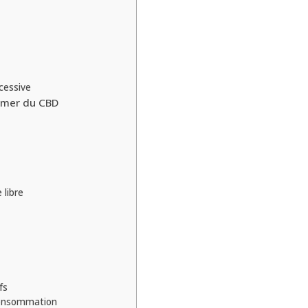
cessive
mmer du CBD
 libre
s
fs
consommation