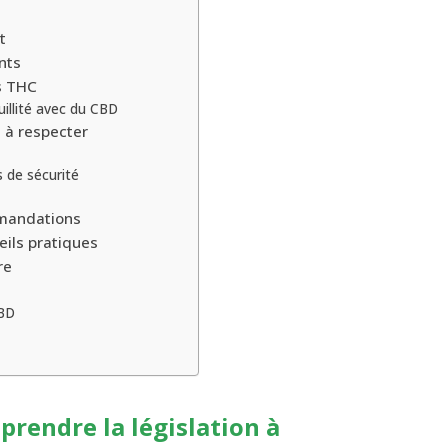
t
nts
s THC
illité avec du CBD
s à respecter
s de sécurité
mmandations
eils pratiques
re
CBD
prendre la législation à